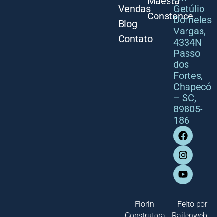
Maestà
Vendas
Getúlio
Constance
Dorneles
Blog
Vargas,
Contato
4334N
Passo
dos
Fortes,
Chapecó
– SC,
89805-
186
Fiorini
Feito por
Construtora
Railenweb