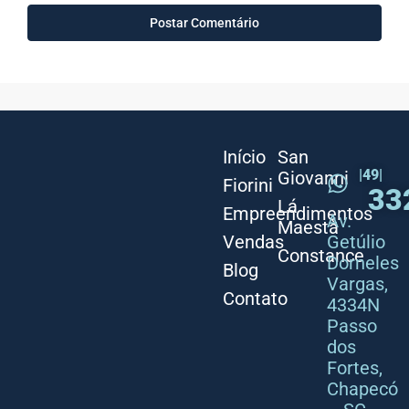
Início
San
|49|
Giovanni
Fiorini
33
Lá
Empreendimentos
Av.
Maestà
Vendas
Getúlio
Constance
Dorneles
Blog
Vargas,
Contato
4334N
Passo
dos
Fortes,
Chapecó