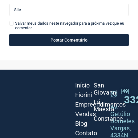
Salvar meus dados neste navegador para a próxima vez que eu
comentar.
Início
San
|49|
Giovanni
Fiorini
33
Lá
Empreendimentos
Av.
Maestà
Vendas
Getúlio
Constance
Dorneles
Blog
Vargas,
Contato
4334N