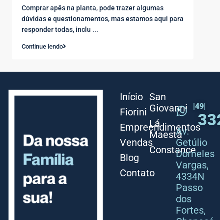
Comprar apês na planta, pode trazer algumas
dúvidas e questionamentos, mas estamos aqui para
responder todas, inclu
...
Continue lendo
Início
San
|49|
Giovanni
Fiorini
33
Lá
Empreendimentos
Av.
Maestà
Vendas
Getúlio
Constance
Dorneles
Blog
Vargas,
Contato
4334N
Passo
dos
Fortes,