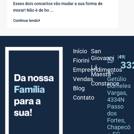
Esses dois conceitos vão mudar a sua forma de
morar! Não é de ho
...
Continue lendo
Início
San
|49|
Giovanni
Fiorini
33
Lá
Empreendimentos
Av.
Maestà
Vendas
Getúlio
Constance
Dorneles
Blog
Vargas,
Contato
4334N
Passo
dos
Fortes,
Chapecó
– SC,