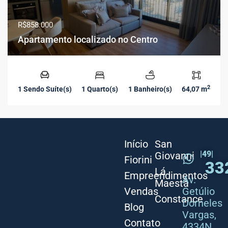
R$858.000
Apartamento localizado no Centro
2
1 Sendo Suíte(s)
1 Quarto(s)
1 Banheiro(s)
64,07 m
Início
San
|49|
Giovanni
Fiorini
33
Lá
Empreendimentos
Av.
Maestà
Vendas
Getúlio
Constance
Dorneles
Blog
Vargas,
Contato
4334N