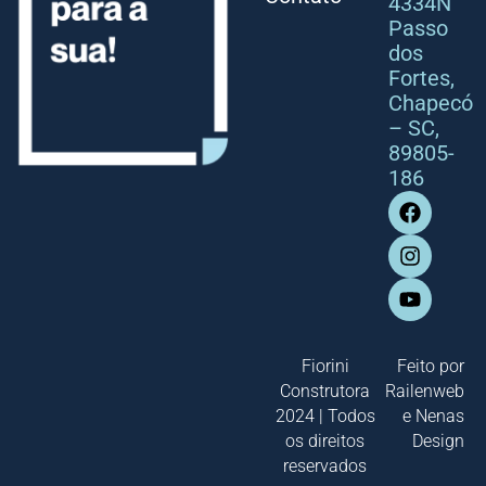
4334N
Passo
dos
Fortes,
Chapecó
– SC,
89805-
186
Fiorini
Feito por
Construtora
Railenweb
2024 | Todos
e
Nenas
os direitos
Design
reservados