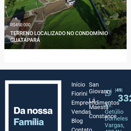
R$450.000
TERRENO LOCALIZADO NO CONDOMÍNIO
GUATAPARÁ
Início
San
|49|
Giovanni
Fiorini
33
Lá
Empreendimentos
Av.
Maestà
Vendas
Getúlio
Constance
Dorneles
Blog
Vargas,
Contato